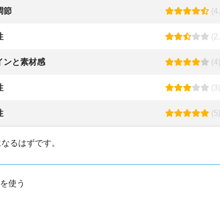
調節
(4.
性
(2.
インと素材感
(4
性
(3
性
(5
物になるはずです。
Cを使う