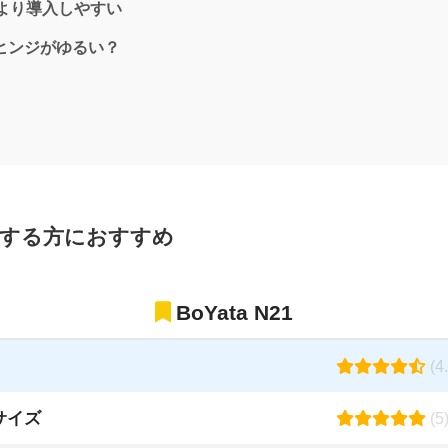
ーより導入しやすい
？ヒンジがゆるい？
視する方におすすめ
BoYata N21
(4.
サイズ
(5